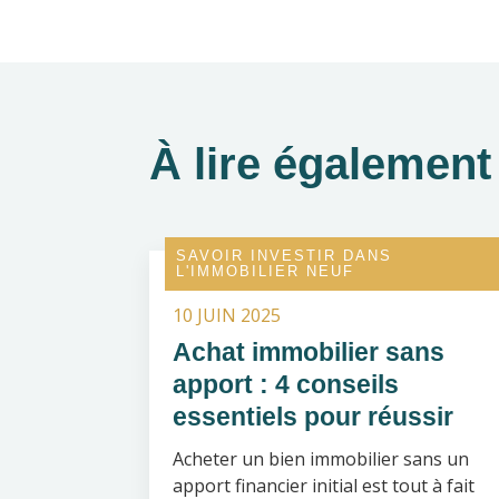
on
X
(Twi
À lire également
SAVOIR INVESTIR DANS
L'IMMOBILIER NEUF
10 JUIN 2025
Achat immobilier sans
apport : 4 conseils
essentiels pour réussir
Acheter un bien immobilier sans un
apport financier initial est tout à fait