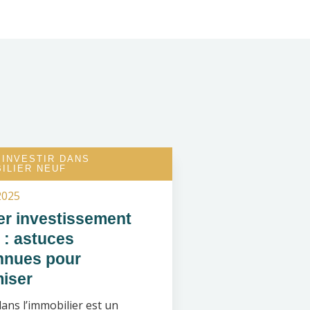
 INVESTIR DANS
BILIER NEUF
2025
er investissement
f : astuces
nues pour
miser
dans l’immobilier est un