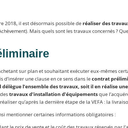
 2018, il est désormais possible de
réaliser des trava
’Achèvement). Mais quels sont les travaux concernés ? Que 
éliminaire
hetant sur plan et souhaitant exécuter eux-mêmes certa
is d’insérer une clause en ce sens dans le
contrat prélim
il délègue l’ensemble des travaux, soit il en réalise une
 des
travaux d’installation d’équipements
que l’acquére
éaliser qu’après la dernière étape de la VEFA : la livrai
insi mentionner certaines informations obligatoires :
lant le prix de vente et le coût des travaux réservés par l