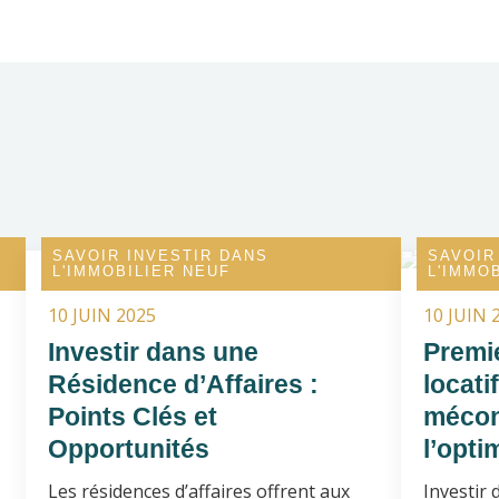
on
on
LinkedIn
Facebook
tter)
SAVOIR INVESTIR DANS
SAVOIR
L'IMMOBILIER NEUF
L'IMMO
10 JUIN 2025
10 JUIN 
Investir dans une
Premi
Résidence d’Affaires :
locati
Points Clés et
mécon
Opportunités
l’opti
Les résidences d’affaires offrent aux
Investir 