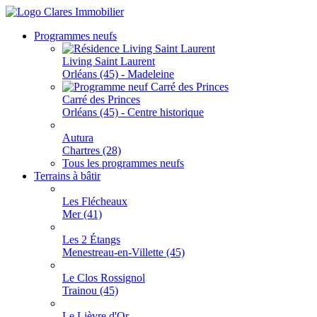
Programmes neufs
Living Saint Laurent
Orléans (45) - Madeleine
Carré des Princes
Orléans (45) - Centre historique
Autura
Chartres (28)
Tous les programmes neufs
Terrains à bâtir
Les Flécheaux
Mer (41)
Les 2 Étangs
Menestreau-en-Villette (45)
Le Clos Rossignol
Trainou (45)
Le Lièvre d'Or