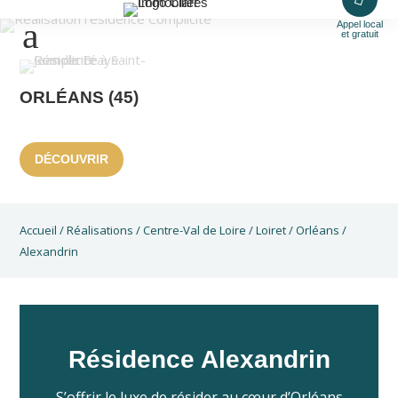
Appel local
et gratuit
ORLÉANS (45)
DÉCOUVRIR
Accueil
/
Réalisations
/
Centre-Val de Loire
/
Loiret
/
Orléans
/
Alexandrin
Résidence Alexandrin
S’offrir le luxe de résider au cœur d’Orléans