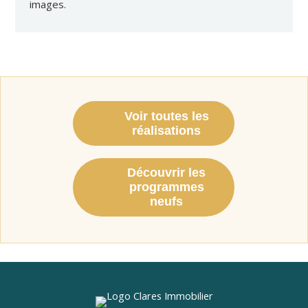
images.
Voir toutes les
réalisations
Découvrir les
programmes
neufs