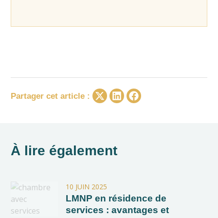
Share
Share
Share
Partager cet article :
on
on
on
X
LinkedIn
Facebook
(Twitter)
À lire également
10 JUIN 2025
LMNP en résidence de
services : avantages et